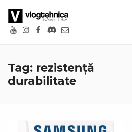
VlogTehnica
PUTIN TECH, PUTIN GEEK
Youtube
Instagram
Facebook
Discord
Email
Tag:
rezistență
durabilitate