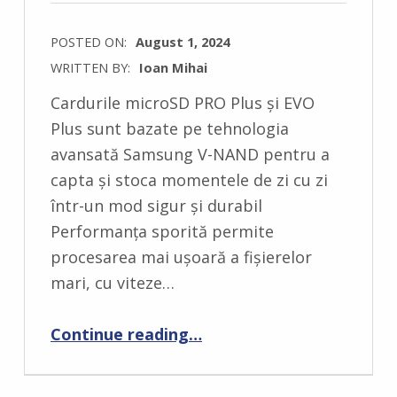
POSTED ON:
August 1, 2024
WRITTEN BY:
Ioan Mihai
C
Cardurile microSD PRO Plus și EVO
O
Plus sunt bazate pe tehnologia
M
avansată Samsung V-NAND pentru a
M
capta și stoca momentele de zi cu zi
E
într-un mod sigur și durabil
N
Performanța sporită permite
T
procesarea mai ușoară a fișierelor
S
mari, cu viteze…
:
0
“Samsung Electronics lansează carduri microSD de 1 TB cu performanță îmbunătățită și capacitate mai mare”
Continue reading
…