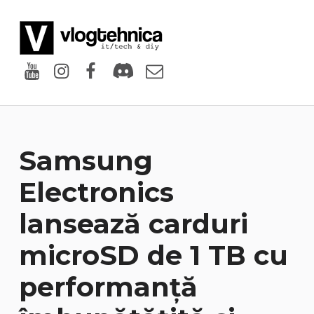
VlogTehnica
PUTIN TECH, PUTIN GEEK
Youtube
Instagram
Facebook
Discord
Email
Samsung
Electronics
lansează carduri
microSD de 1 TB cu
performanță