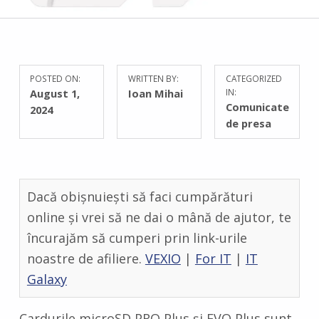
POSTED ON:
WRITTEN BY:
CATEGORIZED
C
August 1,
Ioan Mihai
IN:
O
Comunicate
2024
M
de presa
M
E
N
T
Dacă obișnuiești să faci cumpărături
S
:
online și vrei să ne dai o mână de ajutor, te
0
încurajăm să cumperi prin link-urile
noastre de afiliere.
VEXIO
|
For IT
|
IT
Galaxy
Cardurile microSD PRO Plus și EVO Plus sunt