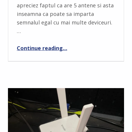
M
apreciez faptul ca are 5 antene si asta
E
inseamna ca poate sa imparta
N
semnalul egal cu mai multe deviceuri.
T
…
S
:
“Tenda RX2 Pro – router Wifi 6”
Continue reading
…
0