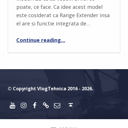
M
poate, ce face. Ca idee acest model
E
este cosiderat ca Range Extender insa
N
el are si functie integrata de…
T
S
“Tenda AX3000 Model A33 – sau cum sa-ti maresti semnalul de Wifi”
Continue reading
…
:
0
© Copyright VlogTehnica 2016 - 2026.
Youtube
Instagram
Facebook
Discord
Email
Back to top ↑