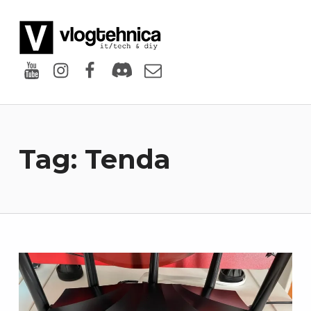
VlogTehnica
PUTIN TECH, PUTIN GEEK
Youtube
Instagram
Facebook
Discord
Email
Tag:
Tenda