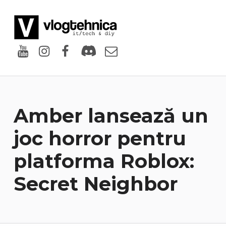
VlogTehnica
PUTIN TECH, PUTIN GEEK
Youtube
Instagram
Facebook
Discord
Email
Amber lansează un
joc horror pentru
platforma Roblox:
Secret Neighbor