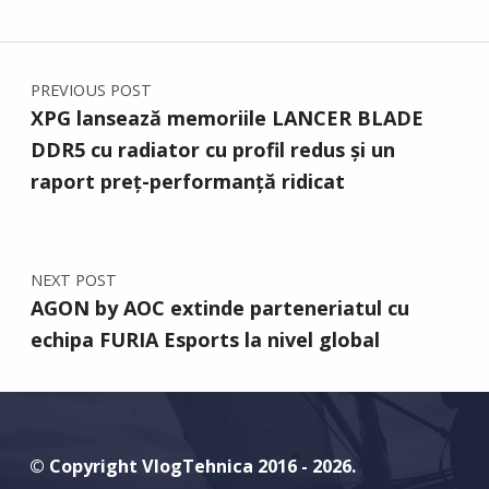
Post navigation
PREVIOUS POST
XPG lansează memoriile LANCER BLADE
DDR5 cu radiator cu profil redus și un
raport preț-performanță ridicat
NEXT POST
AGON by AOC extinde parteneriatul cu
echipa FURIA Esports la nivel global
© Copyright VlogTehnica 2016 - 2026.