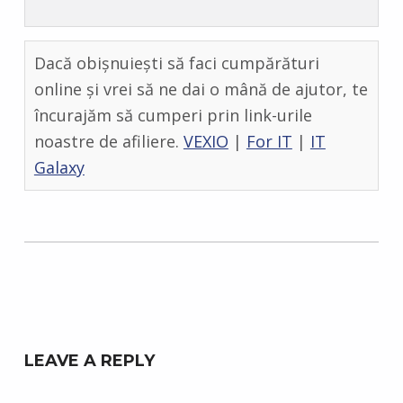
Dacă obișnuiești să faci cumpărături
online și vrei să ne dai o mână de ajutor, te
încurajăm să cumperi prin link-urile
noastre de afiliere.
VEXIO
|
For IT
|
IT
Galaxy
Skip back to main navigation
LEAVE A REPLY