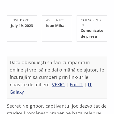
POSTED ON:
WRITTEN BY:
CATEGORIZED
C
July 19, 2023
Ioan Mihai
IN:
O
Comunicate
M
de presa
M
E
N
T
Dacă obișnuiești să faci cumpărături
S
:
online și vrei să ne dai o mână de ajutor, te
0
încurajăm să cumperi prin link-urile
noastre de afiliere.
VEXIO
|
For IT
|
IT
Galaxy
Secret Neighbor, captivantul joc dezvoltat de
studioul românesc Amber pe baza celebrei