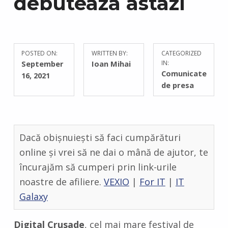
debuteaza astazi
POSTED ON:
WRITTEN BY:
CATEGORIZED
C
September
Ioan Mihai
IN:
O
Comunicate
16, 2021
M
de presa
M
E
N
T
Dacă obișnuiești să faci cumpărături
S
:
online și vrei să ne dai o mână de ajutor, te
0
încurajăm să cumperi prin link-urile
noastre de afiliere.
VEXIO
|
For IT
|
IT
Galaxy
Digital Crusade
, cel mai mare festival de