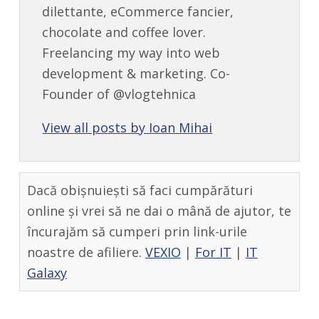
dilettante, eCommerce fancier,
chocolate and coffee lover.
Freelancing my way into web
development & marketing. Co-
Founder of @vlogtehnica
View all posts by Ioan Mihai
Dacă obișnuiești să faci cumpărături
online și vrei să ne dai o mână de ajutor, te
încurajăm să cumperi prin link-urile
noastre de afiliere.
VEXIO
|
For IT
|
IT
Galaxy
Skip back to main navigation