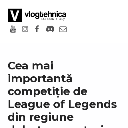
VlogTehnica
PUTIN TECH, PUTIN GEEK
Youtube
Instagram
Facebook
Discord
Email
Cea mai
importantă
competiție de
League of Legends
din regiune