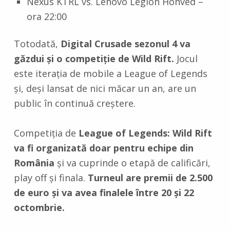
Nexus KTRL vs. Lenovo Legion Honved –
ora 22:00
Totodată,
Digital Crusade sezonul 4 va
găzdui și o competiție de Wild Rift.
Jocul
este iterația de mobile a League of Legends
și, deși lansat de nici măcar un an, are un
public în continuă creștere.
Competiția de
League of Legends: Wild Rift
va fi organizată doar pentru echipe din
România
și va cuprinde o etapă de calificări,
play off și finala.
Turneul are premii de 2.500
de euro și va avea finalele între 20 și 22
octombrie.