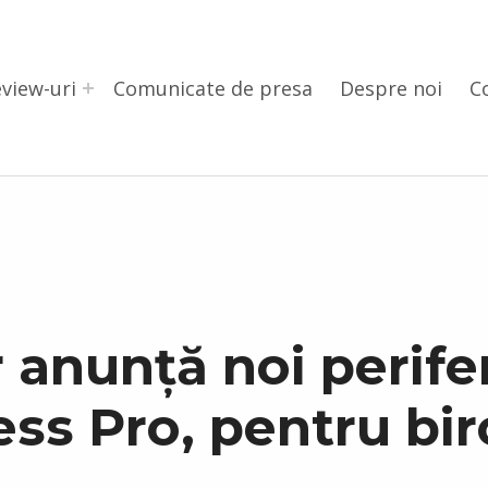
view-uri
Comunicate de presa
Despre noi
C
 anunță noi perife
ess Pro, pentru bi