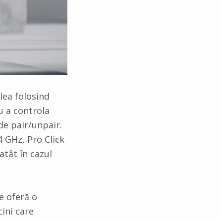
ulea folosind
u a controla
 de pair/unpair.
 GHz, Pro Click
atât în cazul
e oferă o
cini care