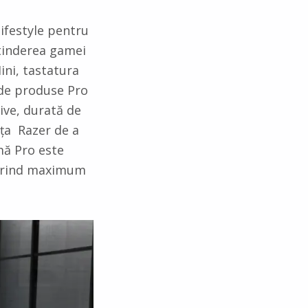
ifestyle pentru
xtinderea gamei
ini, tastatura
 de produse Pro
tive, durată de
nța Razer de a
mă Pro este
oferind maximum