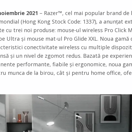
noiembrie 2021
– Razer™, cel mai popular brand de l
 mondial (Hong Kong Stock Code: 1337), a anunțat e
te cu trei noi produse: mouse-ul wireless Pro Click M
pe Ultra și mouse mat-ul Pro Glide XXL. Noua gamă
cteristici conectivitate wireless cu multiple dispozi
insă și un nivel de zgomot redus. Bazată pe experie
ente performante, fiabile și ergonomice, noua ga
tru munca de la birou, cât și pentru home office, 