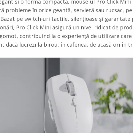
egant și o formă compactă, mouse-ul Pro Click Mini
ără probleme în orice geantă, servietă sau rucsac, pe
 Bazat pe switch-uri tactile, silențioase și garantate
onări, Pro Click Mini asigură un nivel ridicat de prod
zgomot, contribuind la o experiență de utilizare care
nt dacă lucrezi la birou, în cafenea, de acasă ori în t