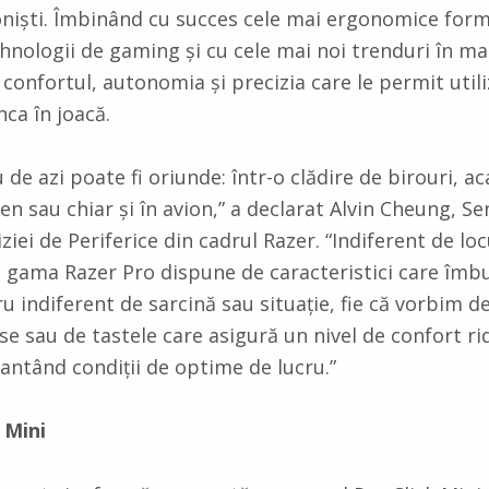
niști. Îmbinând cu succes cele mai ergonomice form
nologii de gaming și cu cele mai noi trenduri în ma
confortul, autonomia și precizia care le permit utili
ca în joacă.
u de azi poate fi oriunde: într-o clădire de birouri, 
ren sau chiar și în avion,” a declarat Alvin Cheung, Se
iziei de Periferice din cadrul Razer. “Indiferent de loc
ul, gama Razer Pro dispune de caracteristici care îmb
u indiferent de sarcină sau situație, fie că vorbim d
se sau de tastele care asigură un nivel de confort ri
rantând condiții de optime de lucru.”
 Mini