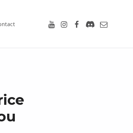
Youtube
Instagram
Facebook
Discord
Email
ontact
rice
rou