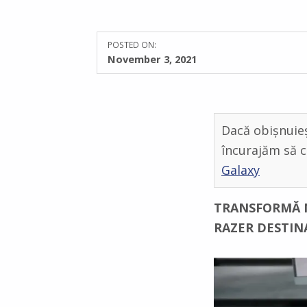
POSTED ON:
0
COMMENTS:
November 3, 2021
Dacă obișnuieș
încurajăm să c
Galaxy
TRANSFORMĂ 
RAZER DESTINA