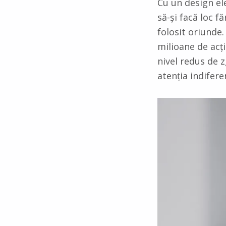
Cu un design el
să-și facă loc f
folosit oriunde.
milioane de acți
nivel redus de 
atenția indifere