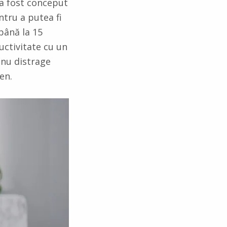
 a fost conceput
ntru a putea fi
 până la 15
uctivitate cu un
 nu distrage
ren.