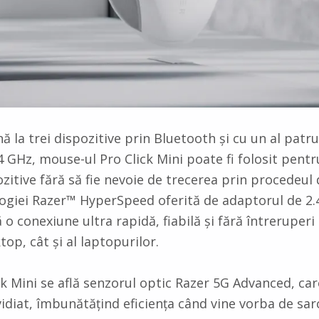
nă la trei dispozitive prin Bluetooth și cu un al patr
4 GHz, mouse-ul Pro Click Mini poate fi folosit pentr
zitive fără să fie nevoie de trecerea prin procedeul
ogiei Razer™ HyperSpeed oferită de adaptorul de 2.4
o conexiune ultra rapidă, fiabilă și fără întreruperi 
op, cât și al laptopurilor.
ck Mini se află senzorul optic Razer 5G Advanced, car
idiat, îmbunătățind eficiența când vine vorba de sar