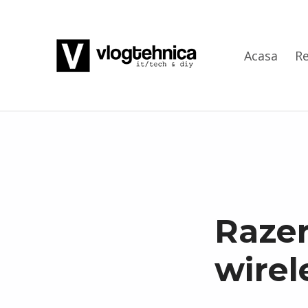
VlogTehnica
Acasa
Re
PUTIN TECH, PUTIN GEEK
Razer
wirel