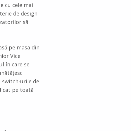
e cu cele mai
terie de design,
zatorilor să
acasă pe masa din
nior Vice
ul în care se
unătățesc
e switch-urile de
dicat pe toată