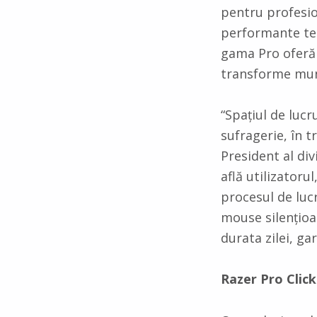
pentru profesio
performante teh
gama Pro oferă 
transforme mun
“Spațiul de lucr
sufragerie, în t
President al div
află utilizator
procesul de lucr
mouse silențioa
durata zilei, ga
Razer Pro Click