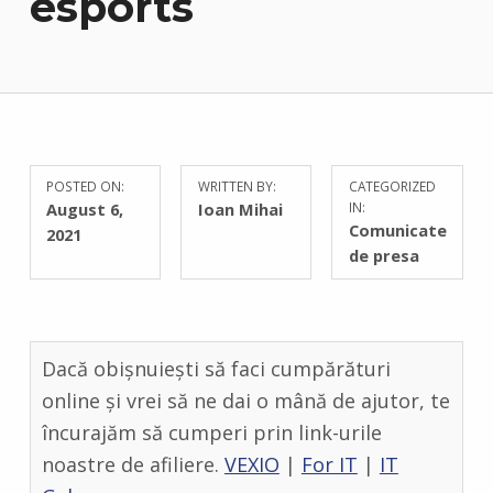
esports
POSTED ON:
WRITTEN BY:
CATEGORIZED
C
August 6,
Ioan Mihai
IN:
O
Comunicate
2021
M
de presa
M
E
N
T
Dacă obișnuiești să faci cumpărături
S
:
online și vrei să ne dai o mână de ajutor, te
0
încurajăm să cumperi prin link-urile
noastre de afiliere.
VEXIO
|
For IT
|
IT