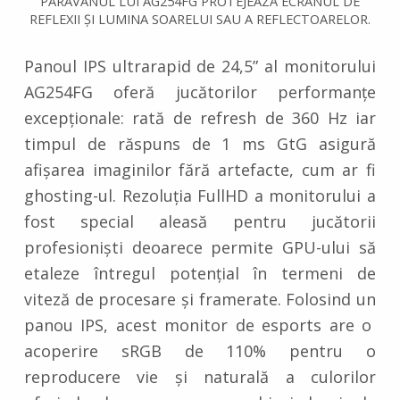
PARAVANUL LUI AG254FG PROTEJEAZĂ ECRANUL DE
REFLEXII ȘI LUMINA SOARELUI SAU A REFLECTOARELOR.
Panoul IPS ultrarapid de 24,5” al monitorului
AG254FG oferă jucătorilor performanțe
excepționale: rată de refresh de 360 ​​Hz iar
timpul de răspuns de 1 ms GtG asigură
afișarea imaginilor fără artefacte, cum ar fi
ghosting-ul. Rezoluția FullHD a monitorului a
fost special aleasă pentru jucătorii
profesioniști deoarece permite GPU-ului să
etaleze întregul potențial în termeni de
viteză de procesare și framerate. Folosind un
panou IPS, acest monitor de esports are o
acoperire sRGB de 110% pentru o
reproducere vie și naturală a culorilor