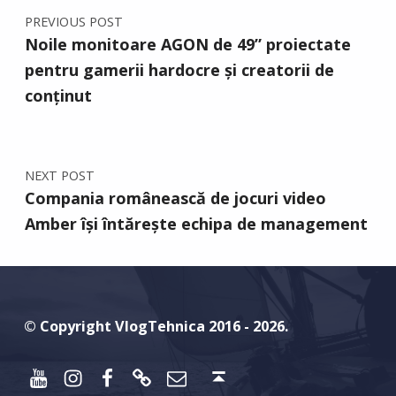
PREVIOUS POST
Noile monitoare AGON de 49” proiectate
pentru gamerii hardocre și creatorii de
conținut
NEXT POST
Compania românească de jocuri video
Amber își întărește echipa de management
© Copyright VlogTehnica 2016 - 2026.
Youtube
Instagram
Facebook
Discord
Email
Back to top ↑