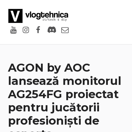
VlogTehnica
PUTIN TECH, PUTIN GEEK
Youtube
Instagram
Facebook
Discord
Email
AGON by AOC
lansează monitorul
AG254FG proiectat
pentru jucătorii
profesioniști de