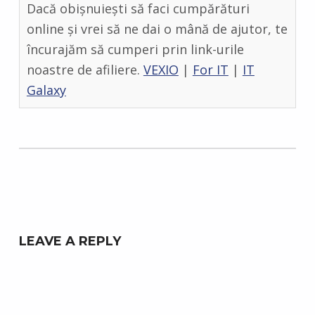
Dacă obișnuiești să faci cumpărături
online și vrei să ne dai o mână de ajutor, te
încurajăm să cumperi prin link-urile
noastre de afiliere.
VEXIO
|
For IT
|
IT
Galaxy
Skip back to main navigation
LEAVE A REPLY