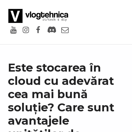
VlogTehnica
PUTIN TECH, PUTIN GEEK
Youtube
Instagram
Facebook
Discord
Email
Este stocarea în
cloud cu adevărat
cea mai bună
soluție? Care sunt
avantajele