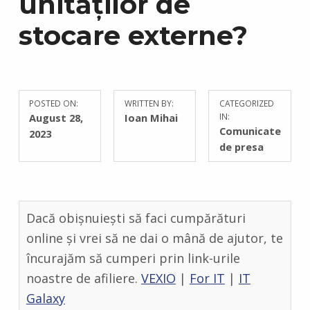
unităților de
stocare externe?
POSTED ON:
WRITTEN BY:
CATEGORIZED
C
August 28,
Ioan Mihai
IN:
O
Comunicate
2023
M
de presa
M
E
N
T
Dacă obișnuiești să faci cumpărături
S
:
online și vrei să ne dai o mână de ajutor, te
0
încurajăm să cumperi prin link-urile
noastre de afiliere.
VEXIO
|
For IT
|
IT
Galaxy