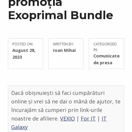
promoția
Exoprimal Bundle
POSTED ON:
WRITTEN BY:
CATEGORIZED
C
August 28,
Ioan Mihai
IN:
O
Comunicate
2023
M
de presa
M
E
N
T
Dacă obișnuiești să faci cumpărături
S
:
online și vrei să ne dai o mână de ajutor, te
0
încurajăm să cumperi prin link-urile
noastre de afiliere.
VEXIO
|
For IT
|
IT
Galaxy