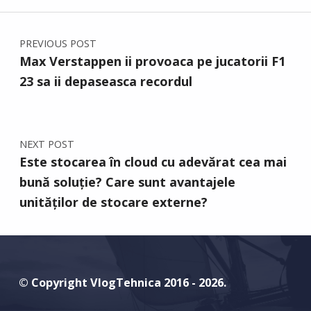
Post navigation
PREVIOUS POST
Max Verstappen ii provoaca pe jucatorii F1
23 sa ii depaseasca recordul
NEXT POST
Este stocarea în cloud cu adevărat cea mai
bună soluție? Care sunt avantajele
unităților de stocare externe?
© Copyright VlogTehnica 2016 - 2026.
Youtube
Instagram
Facebook
Discord
Email