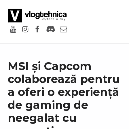
VlogTehnica
PUTIN TECH, PUTIN GEEK
Youtube
Instagram
Facebook
Discord
Email
MSI și Capcom
colaborează pentru
a oferi o experiență
de gaming de
neegalat cu