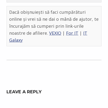
Dacă obișnuiești să faci cumpărături
online și vrei să ne dai o mână de ajutor, te
încurajăm să cumperi prin link-urile
noastre de afiliere.
VEXIO
|
For IT
|
IT
Galaxy
Skip back to main navigation
LEAVE A REPLY